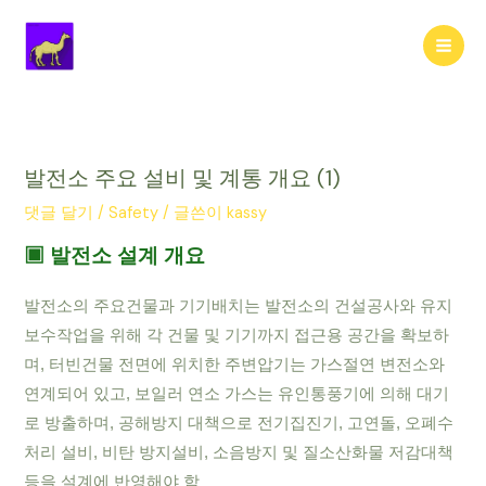
콘
텐
Mai
츠
로
Men
건
너
뛰
발전소 주요 설비 및 계통 개요 (1)
기
댓글 달기
/
Safety
/ 글쓴이
kassy
▣ 발전소 설계 개요
발전소의 주요건물과 기기배치는 발전소의 건설공사와 유지
보수작업을 위해 각 건물 및 기기까지 접근용 공간을 확보하
며, 터빈건물 전면에 위치한 주변압기는 가스절연 변전소와
연계되어 있고, 보일러 연소 가스는 유인통풍기에 의해 대기
로 방출하며, 공해방지 대책으로 전기집진기, 고연돌, 오폐수
처리 설비, 비탄 방지설비, 소음방지 및 질소산화물 저감대책
등을 설계에 반영해야 함